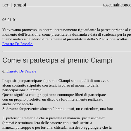
per_i_gruppi_________________________________toscanainconce
06-01-01
Vi avevamo promesso un nostro interessamento riguardante la partecipazione al co
momento dell'iscrizione, come presentare la domanda e data di scadenza per la pr
Siamo andati a chiederlo direttamente al presentatore della VIª edizione svoltasi 
Ernesto De Pascale.
Come si partecipa al premio Ciampi
di
Ernesto De Pascale
I requisiti per partecipare al premio Ciampi sono quelli di non avere
alcun contratto stipulato con terzi, in corso al momento della
partecipazione al premio.
Questo significa che i gruppi sono comunque liberi di partecipare
con un proprio prodotto, un disco da loro interamente realizzato
anche come società.
Si devono far pervenire almeno 2 brani, i testi, un curriculum, una foto.
E' preferito il materiale che si presenta in maniera "professionale"
(oramai è terminata l'era delle cassette con i titoli scritti a
mano.....purtroppo o per fortuna, chissà!.....ma devo aggiungere che la