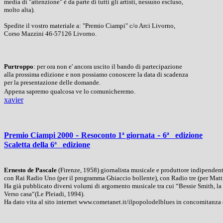
media di "attenzione" è da parte di tutti gli artisti, nessuno escluso,
molto alta).
Spedite il vostro materiale a: "Premio Ciampi" c/o Arci Livorno,
Corso Mazzini 46-57126 Livorno.
Purtroppo
: per ora non e' ancora uscito il bando di partecipazione
alla prossima edizione e non possiamo conoscere la data di scadenza
per la presentazione delle domande.
Appena sapremo qualcosa ve lo comunicheremo.
xavier
-
-
Premio Ciampi 2000
Resoconto 1ª giornata
6ª edizione
Scaletta della 6ª edizione
Ernesto de Pascale
(Firenze, 1958) giornalista musicale e produttore indipendente
con Rai Radio Uno (per il programma Ghiaccio bollente), con Radio tre (per Matti
Ha già pubblicato diversi volumi di argomento musicale tra cui “Bessie Smith, la 
Verso casa“(Le Pleiadi, 1994).
Ha dato vita al sito internet www.cometanet.it/ilpopolodelblues in concomitanza c