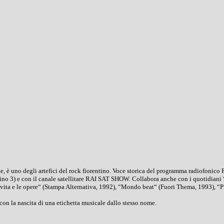
, è uno degli artefici del rock fiorentino. Voce storica del programma radiofonico 
no 3) e con il canale satellitare RAI SAT SHOW. Collabora anche con i quotidiani “
vita e le opere“ (Stampa Alternativa, 1992), “Mondo beat“ (Fuori Thema, 1993), “Pis
on la nascita di una etichetta musicale dallo stesso nome.