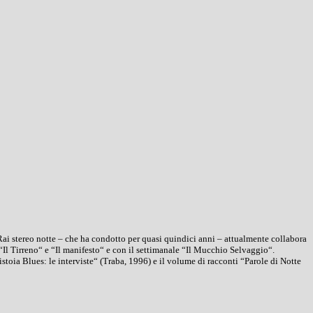
Rai stereo notte – che ha condotto per quasi quindici anni – attualmente collabora
Il Tirreno“ e “Il manifesto“ e con il settimanale “Il Mucchio Selvaggio“.
toia Blues: le interviste“ (Traba, 1996) e il volume di racconti “Parole di Notte