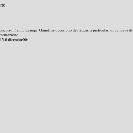
rto
_____
ncorso Premio Ciampi. Quindi se occorrono dei requisiti particolari di cui deve dis
esentazione.
il 5-6 dicembre00: