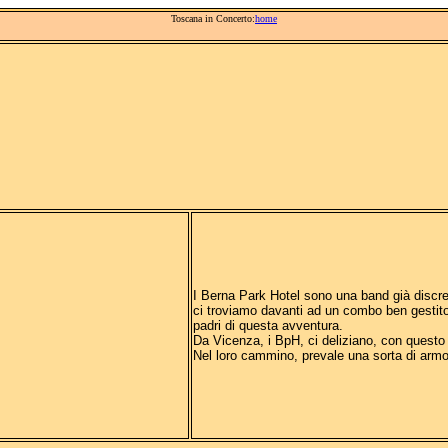
Toscana in Concerto:
home
I Berna Park Hotel sono una band già discr
ci troviamo davanti ad un combo ben gestito,
padri di questa avventura.
Da Vicenza, i BpH, ci deliziano, con questo ep
Nel loro cammino, prevale una sorta di armon