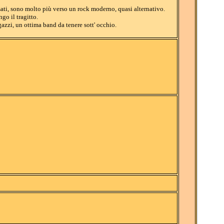
sati, sono molto più verso un rock moderno, quasi alternativo.
go il tragitto.
azzi, un ottima band da tenere sott' occhio.