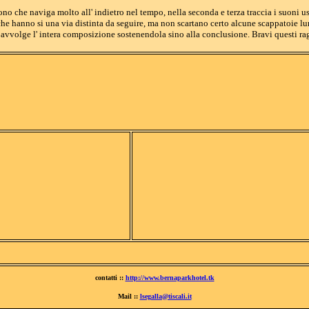
no che naviga molto all' indietro nel tempo, nella seconda e terza traccia i suoni u
he hanno si una via distinta da seguire, ma non scartano certo alcune scappatoie lun
 avvolge l' intera composizione sostenendola sino alla conclusione. Bravi questi rag
contatti ::
http://www.bernaparkhotel.tk
Mail ::
lsegalla@tiscali.it