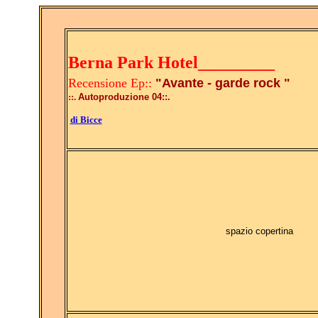
Berna Park Hotel_________
Recensione Ep::
"Avante - garde rock "
::.
Autoproduzione 04::.
di Bicce
spazio copertina