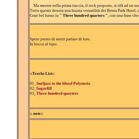
Ma mentre nella prima traccia, il rock proposto, si rifà ad un suo
Tutto questo denota una buona versatilità dei Berna Park Hotel, c
Gran bel basso in
" Three hundred quarters "
, con una frase che
Spero presto di sentir parlare di loro.
In bocca al lupo.
::Tracks List::
01_
Surfjazz to the blood Polynesia
02_
Sugarfill
03_
Three hundred quarters
:: note::