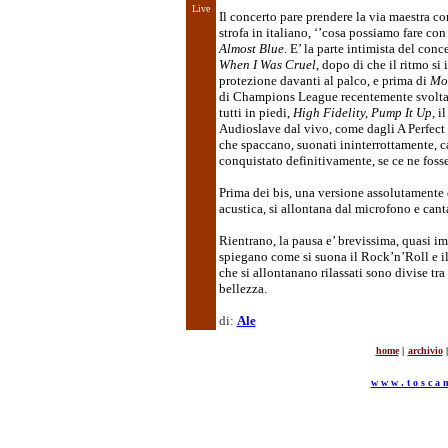
Live
Il concerto pare prendere la via maestra c
strofa in italiano, ‘’cosa possiamo fare con
Almost Blue
. E’ la parte intimista del conc
When I Was Cruel
, dopo di che il ritmo si
protezione davanti al palco, e prima di
Mo
di Champions League recentemente svolta
tutti in piedi,
High Fidelity, Pump It Up,
i
Audioslave dal vivo, come dagli A Perfect 
che spaccano, suonati ininterrottamente, c
conquistato definitivamente, se ce ne foss
Prima dei bis, una versione assolutamente 
acustica, si allontana dal microfono e cant
Rientrano, la pausa e’ brevissima, quasi i
spiegano come si suona il Rock’n’Roll e il 
che si allontanano rilassati sono divise tr
bellezza.
di:
Ale
home
|
archivio
|
w w w . t o s c a n 