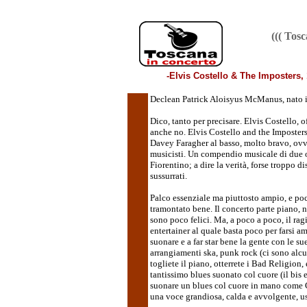
((( Tos
-Elvis Costello & The Imposters, 1
Declean Patrick Aloisyus McManus, nato i
Dico, tanto per precisare. Elvis Costello, o
anche no. Elvis Costello and the Imposters,
Davey Faragher al basso, molto bravo, ovve
musicisti. Un compendio musicale di due or
Fiorentino; a dire la verità, forse troppo
sussurrati.
Palco essenziale ma piuttosto ampio, e poc
tramontato bene. Il concerto parte piano, 
sono poco felici. Ma, a poco a poco, il rag
entertainer al quale basta poco per farsi am
suonare e a far star bene la gente con le s
arrangiamenti ska, punk rock (ci sono alcun
togliete il piano, otterrete i Bad Religion,
tantissimo blues suonato col cuore (il bis 
suonare un blues col cuore in mano come C
una voce grandiosa, calda e avvolgente, u