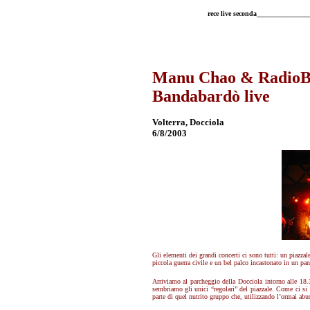
rece live seconda______________
Manu Chao & RadioBe
Bandabardò live
Volterra, Docciola
6/8/2003
Gli elementi dei grandi concerti ci sono tutti: un piazza
piccola guerra civile e un bel palco incastonato in un pa
Arriviamo al parcheggio della Docciola intorno alle 18
sembriamo gli unici “regolari” del piazzale. Come ci si p
parte di quel nutrito gruppo che, utilizzando l’ormai abus