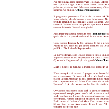
Più che blindata come promettevano i giornali, Volterra a
ben segnalato e ogni dove ci sono addetti pronti ad ind
polveroso, è subito fuori dalle mura volterrane e, oltre a
numerosi wc chimici.
Ottima organizzazione!
Il programma prometteva l’inizio del concerto dei “Ba
insopportabile, alle diciannove ancora tutto taceva. Ne 
prodigo carabiniere ha obbligato Biagio ad aprire. Due
carcere di Volterra invitati ad aprire lo spettacolo. La so
cantante indecente. Non mi sono piaciuti.
Altra mezz’ora d’attesa e stavolta ecco i
Bandabardò
sa
quella che da lì a poco si trasformerà in una serata memo
Come sempre Erriquez & Co. suonano da dio e riescono 
Niente da dire, sono nati per questo mestiere! Tra le t
pubblico. Bis di rito (Milagro) e saluti.
Di nuovo silenzio, sono le nove passate e tutto è immob
Improvvisamente le luci si spengono e il palco si anima 
(?) annuncia l’ingresso del piccolo, grande
Manu Chao.
L’aria si riempie di musica e il pubblico si stringe in un 
E’ un susseguirsi di canzoni. Il gruppo suona bene e M
una piccola pausa. Di nuovo sul palco: alla band si un
piacere lasciarsi trascinare da quel piacevole mix di mus
che ci aspetteremmo dai Manu Chao tanto da snocciolar
“presente”. Il piccolo cantante sembra divertito e tutta la
Ovviamente non poteva finire così, il pubblico reclama 
esplosione di energia, parte l’assolo del chitarrista e sub
finale lunghissimo. I musicisti lasciano il palco uno pe
coreografico. Rimane soltanto il chitarrista che sembra n
Pochi minuti di “solitario” e i Manu Chao tornano a su
Stesso ritmo, stesso divertimento. E’ un delirio. Alle
torniamo alle nostre case.