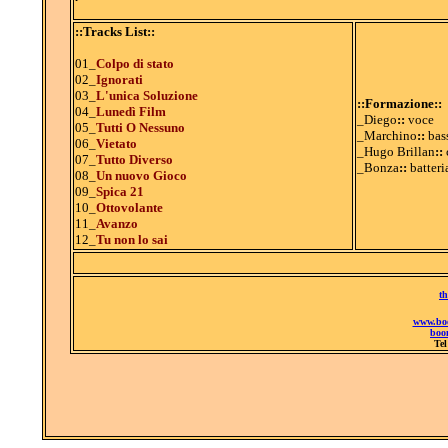
::Tracks List::
01_
Colpo di stato
02_
Ignorati
03_
L'unica Soluzione
::Formazione::
04_
Lunedì Film
_Diego
::
voce
05_
Tutti O Nessuno
_Marchino
::
bas
06_
Vietato
_Hugo Brillan
::
c
07_
Tutto Diverso
_Bonza
::
batteri
08_
Un nuovo Gioco
09_
Spica 21
10_
Ottovolante
11_
Avanzo
12_
Tu non lo sai
t
www.boo
boo
Tel