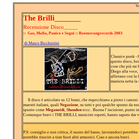
To
The Brilli_______
Recensione Disco_____
:: Gas, Mafia, Panico e Sogni :: B
oomerangrecords 2003
di Marco Bicchierini
Classico punk - 
questo disco, ben
cose che più mi h
Diego alla voce, 
allietano con la 
maniera netta la 
Il disco è articolato su 12 brani, che rispecchiano a pieno i canoni
maestri italiani, quali
Negazione
, su tutti e poi qualche spunto da 
spunto come
Meganoidi
,
Shandon
eccc.. Buona l' incisione, punto i
Comunque bravi i THE BRILLI, musicisti esperti, hanno saputo dar vit
P.S: consiglio e non critica, il suono del basso, lavorandoci potrebbe
potrebbe riuscire a tirar fuori altri armonici. Ciao e ancora bravi.