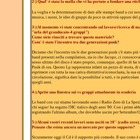
2-) Qual' è stata la molla che vi ha portato a fondare una eti
La voglia e la determinazione di dare alle stampe band a cui ness
musica, i suoni, le idee di gruppi da poco in attività oppure del 
3-) Al momento vi state concentrando sul lavoro/ricerca di m
"urla del granducato-4 gruppi")
Come siete riusciti a trovare questo materiale?
Com' è stato l'incontro tra due generazioni punk?
Diciamo che l'incontro tra le due generazioni punk c'è stato più 
band presenti nella compilation, sia io che Jacopo, ci conoscevam
senso ultimo del disco è stato proprio, comunque, quello di far 
Punk di ora. Questo Lp rappresenta infatti un pezzo di storia, di
esprimere con tutta la sua carica distruttiva\iconoclasta, la sua 
circolazione, significa dare la possibilita' a tutti, e in particolar
quegli anni.
4-) Aprite una finestra sui vs gruppi attualmente in scuderia
Le band con cui stiamo lavorando sono i Radio Zero di La Spezia
chi segue/ ha seguito l'HC italico degli anni '80. Con i primi 
registrando l'ultimo album, che dovrebbe uscire per Settembre/O
5-) Alcuni vostri recenti lavori sono usciti su 10'' (radio zero)
Pensate che esista ancora un mercato per questo supporto?
Sicuramente oggi il Cd è il supporto più comodo. Il suo costo è 