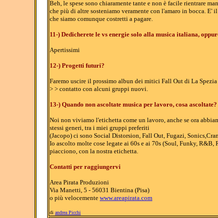
Beh, le spese sono chiaramente tante e non è facile rientrare ma
che più di altre sosteniamo veramente con l'amaro in bocca. E' 
che siamo comunque costretti a pagare.
11-) Dedicherete le vs energie solo alla musica italiana, oppu
Apertissimi
12-) Progetti futuri?
Faremo uscire il prossimo albun dei mitici Fall Out di La Spezia 
> > contatto con alcuni gruppi nuovi.
13-) Quando non ascoltate musica per lavoro, cosa ascoltate?
Noi non viviamo l'etichetta come un lavoro, anche se ora abbia
stessi generi, tra i miei gruppi preferiti
(Jacopo) ci sono Social Distorsion, Fall Out, Fugazi, Sonics,Cr
Io ascolto molte cose legate ai 60s e ai 70s (Soul, Funky, R&B, 
piacciono, con la nostra etichetta.
Contatti per raggiungervi
Area Pirata Produzioni
Via Manetti, 5 - 56031 Bientina (Pisa)
o più velocemente
www.areapirata.com
di
andrea Picchi