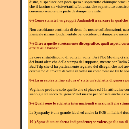
distro, si spedisce con poca spesa e soprattutto chiunque ormai 
che il fascino sia visivo/tattile/feticista, che soprattutto acust
cureremo sempre una parte di stampe in vinile.
6-) Come stanate i vs gruppi? Andandoli a cercare in qualche
Non ascoltiamo centinaia di demo, le nostre collaborazioni, nasc
musicale rimane fondamentale per decidere di stampare o meno u
7-) Oltre a quello strettamente discografico, quali aspetti cura
offrite alle bands?
Le cose si stabiliscono di volta in volta: Per i Not Moving ci si
dei brani oltre che della stampa del supporto, mentre per Radio Z
Bad Trip che ci ha praticamente regalato dei disegni che noi tro
cerchiamo di trovare di volta in volta un compromesso tra le nost
8-) La areapirata fino ad ora e' stata un'etichetta di genere p
Vogliamo produrre solo quello che ci piace ed è in attitudine con 
siano già un sacco di "generi" nel mezzo per pensare anche a co
9-) Quali sono le etichette internazionali e nazionali che stim
La Sympathy è una grande label ed anche la KOB in Italia è riu
10-) Spese di un'etichetta indipendente; se volete, parliamo di 