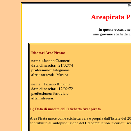
To
Areapirata Pr
In questa occasione
una giovane etichetta c
Ideatori AreaPirata:
nome::
Jacopo Giannetti
data di nascita::
21/02/74
professione::
falegname
altri interessi::
Musica
nome::
Tiziano Rimonti
data di nascita::
17/02/72
professione::
ferroviere
altri interessi::
1-) Data di nascita dell'etichetta Areapirata
Area Pirata nasce come etichetta vera e propria dall'Estate del 2
contribuito all'autoproduzione del Cd compilation "Scorie" usc