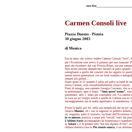
rece live_______________________
Carmen Consoli live
Piazza Duomo - Pistoia
30 giugno 2003
di Monica
Era da tanto che volevo vedere Carmen Consoli “live”, la
per l’Eccezione tour avevo il pretesto per non mancare. P
quel che ricordassi dai vari Pistoia Blues, ma pur sempre
Non molte persone attendevano davanti al palco quando 
somigliante a quello dei concerti che ho seguito in quest
queste nuove generazioni con un look studiato e autograf
sempre più global….
Erano quasi le 22 quando è salita sul palco la band di s
stessa Carmen, stile inconfondibilmente clone-Consoli.
Pieni di energia, una cantante Georgia Costanzo, che sa s
la performance, apre il brano
“Amo quest’ uomo”
, trac
presentano altri 2 brani per concludere con “La camera m
la voce un po’ troppo simile a quella di Carmen ma la vo
incoraggiamenti ma in realtà asp
ettiamo la cantantessa, e
Prima la band, poi lei, nella sua semplicità che un po’ sp
Attacca
Masino
, ed i cori la seguono in perfetto dialetto
cd, ringrazia, parte il concerto, tra brani dell’Eccezione
in re minore
acustica, e pezzi più “vecchi” tratti dai pre
L’ultimo bacio
accompagnata da fisarmonica e mandolino 
in
Volare
e ci fa gridare tutti “nel blu dipinto di blu”, 
chitarra elettrica rosa in
Per niente stanca
, è un alternars