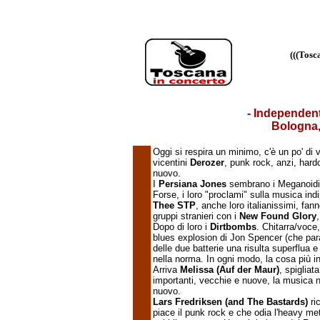
(((Tosc
- Independent
Bologna,
Oggi si respira un minimo, c'è un po' di
vicentini
Derozer
, punk rock, anzi, hardc
nuovo.
I
Persiana Jones
sembrano i Meganoidi,
Forse, i loro "proclami" sulla musica indi
Thee STP
, anche loro italianissimi, fan
gruppi stranieri con i
New Found Glory
Dopo di loro i
Dirtbombs
. Chitarra/voce,
blues explosion di Jon Spencer (che para
delle due batterie una risulta superflua e
nella norma. In ogni modo, la cosa più i
Arriva
Melissa (Auf der Maur)
, spiglia
importanti, vecchie e nuove, la musica no
nuovo.
Lars Fredriksen (and The Bastards)
ric
piace il punk rock e che odia l'heavy met