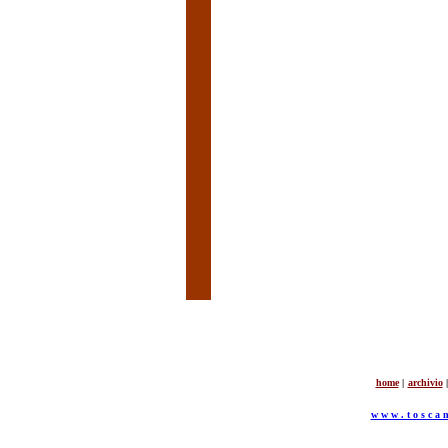
home
|
archivio
|
w w w . t o s c a n 