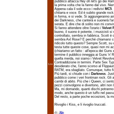
pubblico attacca Hey oh let's go dei Ram
la prima volta che la fanno dal vivo. Nie
Appena cala il sole ecco i redivivi
MC5
.
chitarra e voce. Ed è subito grande roc
in forma, e si vede. Si aggiungeranno an
dei Darkness, che canterà e suonerà l'a
serata. E dire che di solito non mi convi
Si fanno attendere oltre l'orario i
Velvet 
buono, il suono è potente, i musicisti 
controllato, sembra in fabbrica. Scott 
sembra Axl Rose? E perché chiamarsi c
ridicolo tutto questo? Sempre Scott, su 
testa tutte queste cose, quasi non mi ac
(chiariamo un fatto : all'epoca dei Guns 
termine il pubblico inneggia ai Guns 'n'
quella merda, noi siamo i Velvet Revolve
Contraddizione in termini. Parte Sex Typ
Live
desiderato che, l'anno scorso al Flippau
RATM, era sbagliato. Comunque, tutto fi
Più tardi, si chiude con i
Darkness
. Just
pubblico come i veri frontman rock. Gli al
cambi di abito. Più che i Queen, ci sento
pezzi coinvolgono e divertono, altri non
Ma, mi domando, quanti dischi potranno 
modo, anche questo è un tuffo nel passa
Del resto, a parte poche eccezioni, la m
Rivoglio i Kiss, e li rivoglio truccati.
di:
Ale