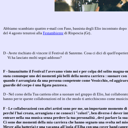
Abbiamo scambiato quattro e-mail con Faso, bassista degli Elio incontrato dopo 
del 4 agosto tenutosi alla
Festambiente
di Rispescia (Gr)..
D - Avete rischiato di vincere il Festival di Sanremo. Cosa ci dici di quell'esperi
Vi ha lasciato molti segni addosso?
F - Innanzitutto il Festival l'avevamo vinto noi e per colpa del solito magna-
stata comunque uno dei momenti più belli della nostra carriera : suonare con 
quando é arrangiata da una persona competente come Vessicchio, ed aggirars
guardie del corpo é una figata pazzesca.
D
- Nel corso della Tua carriera oltre a suonare nel gruppo di Elio, hai collaborat
hanno per te queste collaborazioni ed in che modo ti arricchiscono come musici
F - Le collaborazioni con altri artisti sono per me, un importante momento di 
perché l'hai creata, arrangiata e ne conosci i "colori", ben diverso é dover in
entrare nella sua musica senza perdere la tua personalità , devi parlare la su
Ci sono due momenti della mia carriera che hanno segnato una svolta nel mio
Meyer alla batteria) e una vacanza all'isola d'Elba con una cover band cape