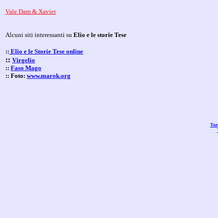
Vale Dam & Xavier
Alcuni siti interessanti su
Elio e le storie Tese
::
Elio e le Storie Tese online
::
Virgelio
::
Faso Mago
::
Foto:
www.marok.org
Tor