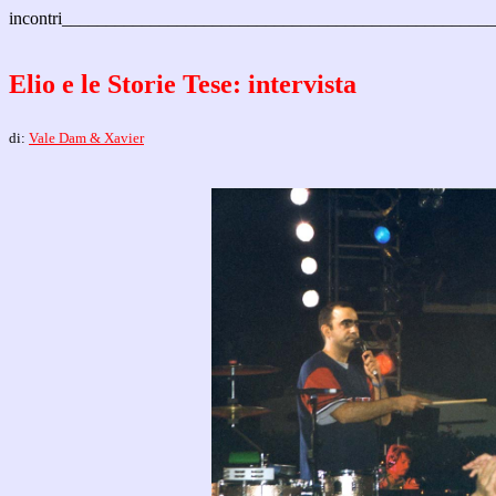
incontri________________________________________________
Elio e le Storie Tese:
intervista
di:
Vale Dam & Xavier