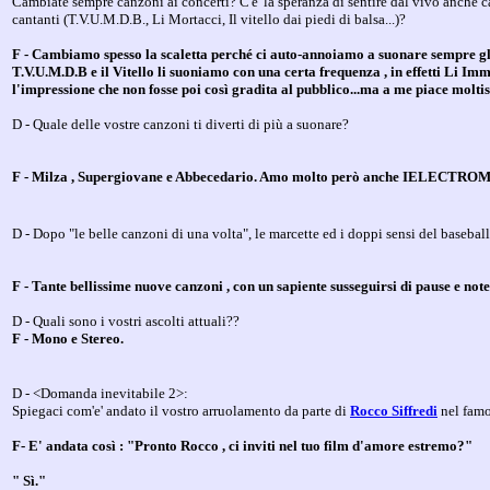
Cambiate sempre canzoni ai concerti? C'e' la speranza di sentire dal vivo anche c
cantanti (T.V.U.M.D.B., Li Mortacci, Il vitello dai piedi di balsa...)?
F - Cambiamo spesso la scaletta perché ci auto-annoiamo a suonare sempre gli 
T.V.U.M.D.B e il Vitello li suoniamo con una certa frequenza , in effetti Li 
l'impressione che non fosse poi così gradita al pubblico...ma a me piace molti
D - Quale delle vostre canzoni ti diverti di più a suonare?
F - Milza , Supergiovane e Abbecedario. Amo molto però anche IELECTRO
D - Dopo "le belle canzoni di una volta", le marcette ed i doppi sensi del baseball 
F - Tante bellissime nuove canzoni , con un sapiente susseguirsi di pause e note
D - Quali sono i vostri ascolti attuali??
F -
Mono e Stereo.
D - <Domanda inevitabile 2>:
Spiegaci com'e' andato il vostro arruolamento da parte di
Rocco Siffredi
nel famo
F- E' andata così : "Pronto Rocco , ci inviti nel tuo film d'amore estremo?"
" Sì."