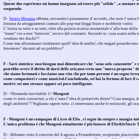
Queste due esperienze mi hanno insegnato ad essere più "solido" , a suonare me
eseguendo.
D -
Sergio Messina
afferma, trovandoci pienamente d' accordo, che siete l' unica ba
lontana da atteggiamenti comuni alle pop-star (leggi bizze e snobberie varie).
L' ironia su tutto e su tutti, oltre alla perizia tecnica strumentale e' alla base de
"strani" voi a non "tirarvela", invece del contrario. Secondo te: cosa scatta nella
vendono dei dischi??
Come mai allontanano totalmente quell' idea di umilta', che magari possedevano i
fenomeno" davanti ad un pubblico?
F - Sarò sintetico: non bisogna mai dimenticare che "sono solo canzonette" e n
potrebbe avere il diritto di darsi delle arie,non certo una "nuova proposta" de
che siamo fortunati e facciamo una vita che per tante persone é un sogno irre
come compositori e come musicisti.Concludendo, sei hai la fortuna di fare il can
motivi: sei uno stronzo oppure sei poco intelligente.
D - <Domanda inevitabile 1>
Mangoni
:
come vi siete conosciuti, a chi e' nata l' idea di portarvelo dietro? Cosa mangia, 
degli architetti"? Vogliamo sapere tutto. ci interessano anche le notizuole, gli sca
F - Mangoni é un compagno di Liceo di Elio , ci segue da sempre e mangia tut
L'unica problema é che Mangoni attualmente é più famoso di Elio&leStorie Tese
D -
Abbiamo visto il concerto del 4 agosto a Festambiente, scoprendo piacevolmen