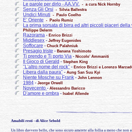
Le parole per dirlo - AA.VV.
- a cura Nick Hornby
Senza Gli Orsi
- Silvia Ballestra
Undici Minuti
- Paulo Coelho
E' Oriente
- Paolo Rumiz
La prima sorsata di birra ed altri piccoli piaceri della 
Philippe Delerm
Razorama
-
Enrico Brizzi
Middlesex
-
Jeffrey Eugenides
Soffocare
-
Chuck Palahniuk
Presagio triste
-
Banana Yoshimoto
Ti prendo e Ti porto Via
-
Niccolo' Ammaniti
Il Gioco di Gerald
-
Stephen King
"L'altro nome del rock"
-
Enrico Brizzi e Lorenzo Marzad
Libera dalla paura"
-
Aung San Suu Kyi
Niente Mosche su Frank
-
John Lennon
1984
-
Jeorge Orwell
Novecento
-
Alessandro Baricco
D'amore e ombra
-
Isabel Allende
Amabili resti - di Alice Sebold
Un libro davvero bello, che sono sicuro amerete alla follia a meno che non ab