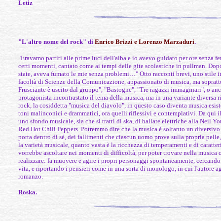
Letiz
"L'altro nome del rock" di
Enrico Brizzi e Lorenzo Marzaduri
.
"Eravamo partiti alle prime luci dell'alba e io avevo guidato per ore senza 
certi momenti, cantato come ai tempi delle gite scolastiche in pullman. Dopo 
state, aveva fumato le mie senza problemi…" Otto racconti brevi, uno stile i
facoltà di Scienze della Comunicazione, appassionato di musica, ma soprattut
Frusciante è uscito dal gruppo", "Bastogne", "Tre ragazzi immaginari", o anc
protagonista incontrastato il tema della musica, ma in una variante diversa ri
rock, la cosiddetta "musica del diavolo", in questo caso diventa musica esist
toni malinconici e drammatici, ora quelli riflessivi e contemplativi. Da qui
uno sfondo musicale, sia che si tratti di ska, di ballate elettriche alla Neil
Red Hot Chili Peppers. Potremmo dire che la musica è soltanto un diversivo in
porta dentro di sé, dei fallimenti che ciascun uomo prova sulla propria pelle,
la varietà musicale, quanto vasta è la ricchezza di temperamenti e di caratte
vorrebbe ascoltare nei momenti di difficoltà, per poter trovare nella musica 
realizzare: fa muovere e agire i propri personaggi spontaneamente, cercando di
vita, e riportando i pensieri come in una sorta di monologo, in cui l'autore
romanzo.
Roska.