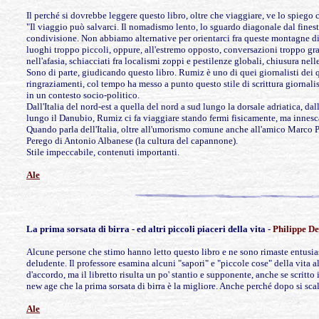
Il perché si dovrebbe leggere questo libro, oltre che viaggiare, ve lo spiego 
"Il viaggio può salvarci. Il nomadismo lento, lo sguardo diagonale dal finestri
condivisione. Non abbiamo alternative per orientarci fra queste montagne di
luoghi troppo piccoli, oppure, all'estremo opposto, conversazioni troppo grand
nell'afasia, schiacciati fra localismi zoppi e pestilenze globali, chiusura nel
Sono di parte, giudicando questo libro. Rumiz è uno di quei giornalisti dei q
ringraziamenti, col tempo ha messo a punto questo stile di scrittura giornalistic
in un contesto socio-politico.
Dall'Italia del nord-est a quella del nord a sud lungo la dorsale adriatica, da
lungo il Danubio, Rumiz ci fa viaggiare stando fermi fisicamente, ma innesca
Quando parla dell'Italia, oltre all'umorismo comune anche all'amico Marco P
Perego di Antonio Albanese (la cultura del capannone).
Stile impeccabile, contenuti importanti.
Ale
La prima
sorsata di birra - ed altri piccoli piaceri della vita -
Philippe D
Alcune persone che stimo hanno letto questo libro e ne sono rimaste entusiasm
deludente. Il professore esamina alcuni "sapori" e "piccole cose" della vita al
d'accordo, ma il libretto risulta un po' stantio e supponente, anche se scri
new age che la prima sorsata di birra è la migliore. Anche perché dopo si sca
Ale