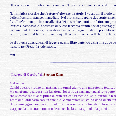
Oltre ad essere le parole di una canzone, "Ti prendo e ti porto via" e' il prim
Non si fatica a capire che l'autore e' giovane: le storie, i vocaboli, il modo d
delle riflessioni, ritmico, immediato. Nel plot si sviluppano due storie princ
"satellite"comunque linkate alla vita dei nostri due punti di riferimento pr
ironica e paradossale la scrittura di A. che racconta tramite i suoi personag
racchiudendolo in una galleria di stereotipi a cui ognuno di noi potrebbe appa
capitoli, spiazza il lettore ormai tranquillamente immerso nella lettura di
Se si potesse consiglierei di leggere questo libro partendo dalla fine dove pens
ma solo per Pietro, la redenzione.
mm
"Il gioco di Gerald" di
Stephen King
Maine Usa.
Gerald e Jessie vivono un matrimonio ormai giunto alla monotonia totale, qui
Ma un giorno qualcosa non funziona; lei si trova ammanettata al letto sotto di 
che successe molti anni prima durante un' eclissi totale di sole, quindi la re
Tenta di allontanarlo con un calcio e Gerald muore sul colpo dopo di che r
Un personaggio femminile formidabile che arrivato alla fine delle forze riesce
scappare da uno strano uomo o demone che la stava spiando da giorni.