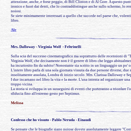
attenzione, anche, e forse peggio, di Bill Clinton e di Al Gore. A questo punt
ironico e fuori dai denti, che lo contraddistingue anche sullo schermo, lo re
noiosi.
Se siete minimamente interessati a quello che succede nel paese che, volenti 
libro.
Ale
Mrs. Dalloway -
Virginia Wolf - Feltrinelli
Sulla scia del successo cinematografico ma soprattutto delle recensioni di "
Virginia Wolf, che decisamente non è il genere di libro che leggo abitualment
ha incuriosito fin da subito! Nonostante sia scritto in un linguaggio un po' 
L'intero libro parla di una sola giornata vissuta da due persone diverse, due
insolitamente assolata, Londra di inizio secolo. Mrs. Clarissa Dalloway e 
I due incarnano nel libro la vita e la morte. L'una intenta ad organizzare una 
troppo vicina.
La storia si sviluppa in un susseguirsi di eventi che porteranno a trionfare l'
sfiducia fino all'estremo gesto per Septimus.
Melissa
Confesso che
ho vissuto - Pablo Neruda - Einaudi
Se pensate che le biografie siano noiose dovete assolutamente leggere "Confe