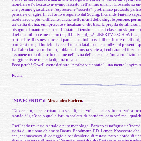
mondiali e l’olocausto avevano lasciato nell’animo umano. Giocando su uno 
che possano giustificare l’espressione “società”: protremmo piuttosto parlare
pensare e di agire, in cui tutto è regolato dal Socing, il Grande Fratello capac
modo ancora più terrificante, anche nelle menti delle singole persone, per an
un’entità divina, onnipresente e incalzante, che basa la propria dottrina su
bisogno di mantenere un sottile stato di tensione, in cui ciascuno sia porta
duello continuo e meschino tra gli individui; LA LIBERTA’ è SCHIAVITU’, poi
particolare di espressione e di parola, e quindi possibili critiche e ribelli
può far sì che gli individui accettino con fatalismo le condizioni presenti, sp
Dall’altro lato, a confronto, abbiamo la nostra società, i cui caratteri forse 
assumere un ruolo predominante nella vita delle persone, fino a condizionare
maggiore rispetto per la dignità umana.
Ecco perché Orwell viene definito “profeta visionario”: una mente lungimira
Roska
“NOVECENTO” di
Alessandro Baricco
.
“Novecento, perché cristo non scendi, una volta, anche solo una volta, per
mondo è lì, c’è solo quella fottuta scaletta da scendere, cosa sarà mai, qualche
Oscillando tra testo teatrale e puro monologo, Baricco ci raffigura un’incredib
storia di un uomo chiamato Danny Boodmann T.D. Lemon Novecento che suon
che, per mancanza di coraggio o per desiderio di restare, nato a bordo di u
di vita, giocata sull’ironia e l’assurdo, tecniche che Baricco sa gestire perfe