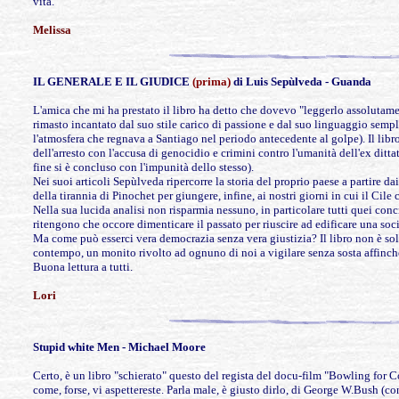
vita.
Melissa
IL GENERALE E IL GIUDICE
(prima)
di Luis Sepùlveda
- Guanda
L'amica che mi ha prestato il libro ha detto che dovevo "leggerlo assolutam
rimasto incantato dal suo stile carico di passione e dal suo linguaggio sempli
l'atmosfera che regnava a Santiago nel
periodo antecedente al golpe). Il libr
dell'arresto con l'accusa di genocidio e crimini contro l'umanità dell'ex ditt
fine si è concluso con l'impunità dello stesso).
Nei suoi articoli Sepùlveda ripercorre la storia del proprio paese a partire d
della tirannia di Pinochet per giungere, infine, ai nostri giorni in cui il Cile 
Nella sua lucida analisi non risparmia nessuno, in particolare tutti quei conc
ritengono che occore dimenticare il passato per riuscire ad edificare una so
Ma come può esserci vera democrazia senza vera giustizia? Il libro non è sol
contempo, un monito rivolto ad ognuno di noi a vigilare senza sosta affinchè 
Buona lettura a tutti.
Lori
Stupid white Men -
Michael Moore
Certo, è un libro "schierato" questo del regista del docu-film "Bowling for 
come, forse, vi aspettereste. Parla male, è giusto dirlo, di George W.Bush (co