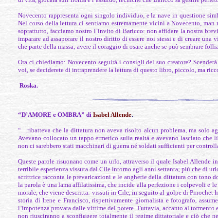
Novecento rappresenta ogni singolo individuo, e la nave in questione simbo
Nel corso della lettura ci sentiamo estremamente vicini a Novecento, man m
soprattutto, facciamo nostro l’invito di Baricco: non affidare la nostra brev
imparare ad assaporare il nostro diritto di essere noi stessi e di creare una 
che parte della massa; avere il coraggio di osare anche se può sembrare follia
Ora ci chiediamo: Novecento seguirà i consigli del suo creatore? Scenderà 
voi, se deciderete di intraprendere la lettura di questo libro, piccolo, ma ricco
Roska.
.
“D’AMORE e OMBRA” di
Isabel Allende
“…ribatteva che la dittatura non aveva risolto alcun problema, ma solo aggr
Avevano collocato un tappo ermetico sulla realtà e avevano lasciato che l
non ci sarebbero stati macchinari di guerra né soldati sufficienti per controll
Queste parole risuonano come un urlo, attraverso il quale Isabel Allende i
terribile esperienza vissuta dal Cile intorno agli anni settanta; più che di url
scrittrice racconta le prevaricazioni e le angherie della dittatura con tono 
la parola è una lama affilatissima, che incide alla perfezione i colpevoli e le
morale, che viene descritta: vissuti in Cile, in seguito al golpe di Pinochet
storia di Irene e Francisco, rispettivamente giornalista e fotografo, assume
l’impotenza provata dalle vittime del potere. Tuttavia, accanto al tormento e 
non riusciranno a sconfiggere totalmente il regime dittatoriale e ciò che