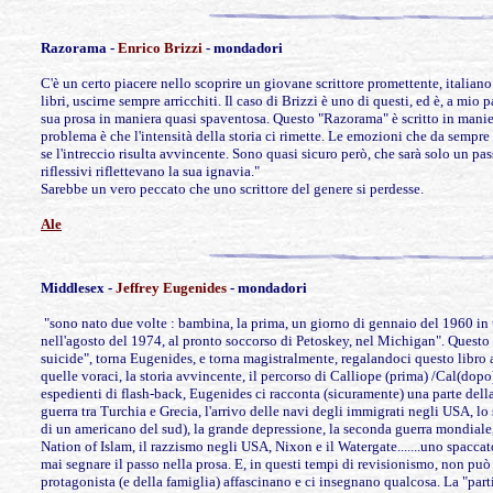
Razorama -
Enrico Brizzi
- mondadori
C'è un certo piacere nello scoprire un giovane scrittore promettente, italiano
libri, uscirne sempre arricchiti. Il caso di Brizzi è uno di questi, ed è, a mio 
sua prosa in maniera quasi spaventosa. Questo "Razorama" è scritto in maniera 
problema è che l'intensità della storia ci rimette. Le emozioni che da sempre 
se l'intreccio risulta avvincente. Sono quasi sicuro però, che sarà solo un p
riflessivi riflettevano la sua ignavia."
Sarebbe un vero peccato che uno scrittore del genere si perdesse.
Ale
Middlesex
-
Jeffrey Eugenides
- mondadori
"sono nato due volte : bambina, la prima, un giorno di gennaio del 1960 in 
nell'agosto del 1974, al pronto soccorso di Petoskey, nel Michigan". Questo 
suicide", torna Eugenides, e torna magistralmente, regalandoci questo libro 
quelle voraci, la storia avvincente, il percorso di Calliope (prima) /Cal(dop
espedienti di flash-back, Eugenides ci racconta (sicuramente) una parte della
guerra tra Turchia e Grecia, l'arrivo delle navi degli immigrati negli USA, lo 
di un americano del sud), la grande depressione, la seconda guerra mondiale, 
Nation of Islam, il razzismo negli USA, Nixon e il Watergate.......uno spacca
mai segnare il passo nella prosa. E, in questi tempi di revisionismo, non può
protagonista (e della famiglia) affascinano e ci insegnano qualcosa. La "parti