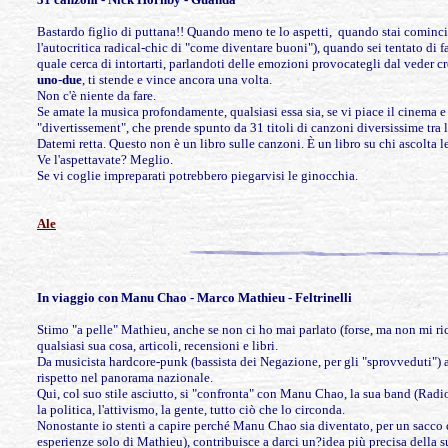
Bastardo figlio di puttana!! Quando meno te lo aspetti, quando stai cominci
l'autocritica radical-chic di "come diventare buoni"), quando sei tentato di f
quale cerca di intortarti, parlandoti delle emozioni provocategli dal veder cr
uno-due
, ti stende e vince ancora una volta.
Non c'è niente da fare.
Se amate la musica profondamente, qualsiasi essa sia, se vi piace il cinema e
"divertissement", che prende spunto da 31 titoli di canzoni diversissime tra l
Datemi retta. Questo non è un libro sulle canzoni. È un libro su chi ascolta l
Ve l'aspettavate? Meglio.
Se vi coglie impreparati potrebbero piegarvisi le ginocchia.
Ale
In viaggio
con Manu Chao - Marco Mathieu - Feltrinelli
Stimo "a pelle" Mathieu, anche se non ci ho mai parlato (forse, ma non mi r
qualsiasi sua cosa, articoli, recensioni e libri.
Da musicista hardcore-punk (bassista dei Negazione, per gli "sprovveduti") a g
rispetto nel panorama nazionale.
Qui, col suo stile asciutto, si "confronta" con Manu Chao, la sua band (Radio 
la politica, l'attivismo, la gente, tutto ciò che lo circonda.
Nonostante io stenti a capire perché Manu Chao sia diventato, per un sacco 
esperienze solo di Mathieu), contribuisce a darci un?idea più precisa della s