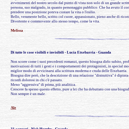
avvenimenti del nostro secolo dal punto di vista non solo di un grande scri
persona, suo malgrado, in quanto personaggio pubblico. Che ha avuto il corag
prendere una posizione poteva costare la vita o l'esilio.
Bello, veramente bello, scritto col cuore, appassionato, pieno anche di ricord
Divertente e commovente allo stesso tempo, come la vita.
Melissa
Di
tutte le cose visibili e invisibili - Lucía Etxebarria - Guanda
Non scorre come i suoi precedenti romanzi, questo bisogna dirlo subito, pro
motivazioni di tutti i gesti e i comportamenti dei protagonisti, in special mo
miglior modo di avvicinarsi alla scrittura moderna e cruda delle Etxebarria.
Bisogna dire però, che la descrizione di una relazione "distruttiva" è dipin
ricordi dolorosi in chi c'è passato.
Meno "aggressiva" di prima, più analitica.
Crescere fa spesso questo effetto, pure a lei che ha debuttato con una biogr
Non sempre è un male.
Ale
31
canzoni - Nick Hornby - Guanda