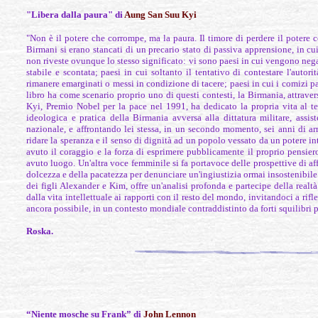
"Libera dalla paura" di
Aung San Suu Kyi
"Non è il potere che corrompe, ma la paura. Il timore di perdere il potere 
Birmani si erano stancati di un precario stato di passiva apprensione, in cu
non riveste ovunque lo stesso significato: vi sono paesi in cui vengono nega
stabile e scontata; paesi in cui soltanto il tentativo di contestare l'aut
rimanere emarginati o messi in condizione di tacere; paesi in cui i comizi p
libro ha come scenario proprio uno di questi contesti, la Birmania, attrav
Kyi, Premio Nobel per la pace nel 1991, ha dedicato la propria vita al ten
ideologica e pratica della Birmania avversa alla dittatura militare, assi
nazionale, e affrontando lei stessa, in un secondo momento, sei anni di arr
ridare la speranza e il senso di dignità ad un popolo vessato da un potere in
avuto il coraggio e la forza di esprimere pubblicamente il proprio pensie
avuto luogo. Un'altra voce femminile si fa portavoce delle prospettive di a
dolcezza e della pacatezza per denunciare un'ingiustizia ormai insostenibile
dei figli Alexander e Kim, offre un'analisi profonda e partecipe della realtà 
dalla vita intellettuale ai rapporti con il resto del mondo, invitandoci a rifle
ancora possibile, in un contesto mondiale contraddistinto da forti squilibri p
Roska.
“Niente mosche su Frank” di
John Lennon