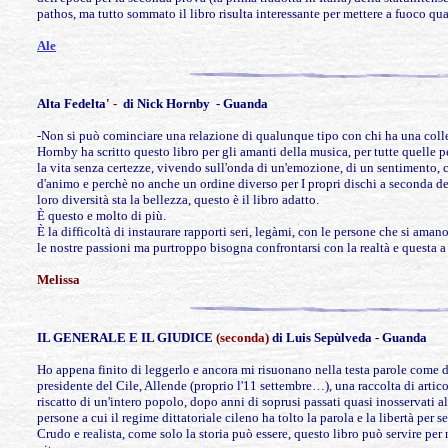
pathos, ma tutto sommato il libro risulta interessante per mettere a fuoco qua
Ale
Alta Fedelta'
-
di Nick Hornby
- Guanda
-Non si può cominciare una relazione di qualunque tipo con chi ha una colle
Hornby ha scritto questo libro per gli amanti della musica, per tutte quelle p
la vita senza certezze, vivendo sull'onda di un'emozione, di un sentimento, 
d'animo e perchè no anche un ordine diverso per I propri dischi a seconda delle
loro diversità sta la bellezza, questo è il libro adatto.
È questo e molto di più.
È la difficoltà di instaurare rapporti seri, legàmi, con le persone che si ama
le nostre passioni ma purtroppo bisogna confrontarsi con la realtà e questa a 
Melissa
IL GENERALE E IL GIUDICE
(seconda)
di Luis Sepùlveda
- Guanda
Ho appena finito di leggerlo e ancora mi risuonano nella testa parole come des
presidente del Cile, Allende (proprio l'11 settembre…), una raccolta di articol
riscatto di un'intero popolo, dopo anni di soprusi passati quasi inosservati a
persone a cui il regime dittatoriale cileno ha tolto la parola e la libertà per 
Crudo e realista, come solo la storia può essere, questo libro può servire per 