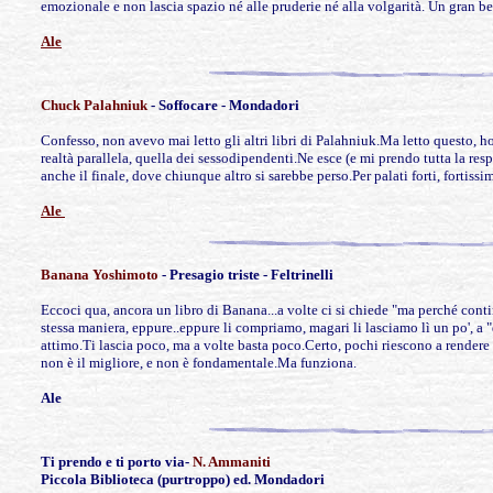
emozionale e non lascia spazio né alle pruderie né alla volgarità. Un gran bel
Ale
Chuck Palahniuk
- Soffocare - Mondadori
Confesso, non avevo mai letto gli altri libri di Palahniuk.Ma letto questo, h
realtà parallela, quella dei sessodipendenti.Ne esce (e mi prendo tutta la r
anche il finale, dove chiunque altro si sarebbe perso.Per palati forti, fortissimi, 
Ale
Banana
Yoshimoto
- Presagio triste - Feltrinelli
Eccoci qua, ancora un libro di Banana...a volte ci si chiede "ma perché contin
stessa maniera, eppure..eppure li compriamo, magari li lasciamo lì un po', a "d
attimo.Ti lascia poco, ma a volte basta poco.Certo, pochi riescono a rendere
non è il migliore, e non è fondamentale.Ma funziona.
Ale
Ti prendo
e ti porto via-
N. Ammaniti
Piccola Biblioteca (purtroppo) ed. Mondadori