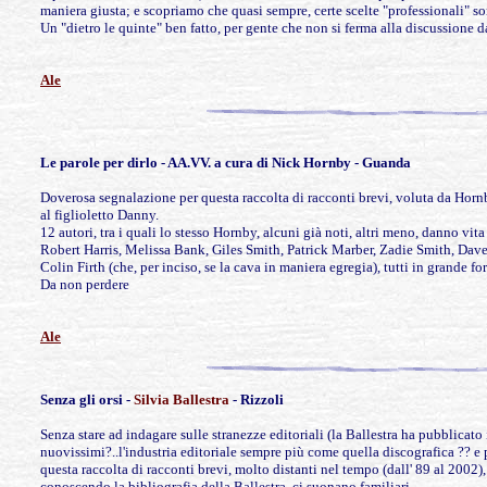
maniera giusta; e scopriamo che quasi sempre, certe scelte "professionali" so
Un "dietro le quinte" ben fatto, per gente che non si ferma alla discussione da
Ale
Le parole
per dirlo - AA.VV. a cura di Nick Hornby - Guanda
Doverosa segnalazione per questa raccolta di racconti brevi, voluta da Hornb
al figlioletto Danny.
12 autori, tra i quali lo stesso Hornby, alcuni già noti, altri meno, danno vita
Robert Harris, Melissa Bank, Giles Smith, Patrick Marber, Zadie Smith, Dave 
Colin Firth (che, per inciso, se la cava in maniera egregia), tutti in grande fo
Da non perdere
Ale
Senza
gli orsi -
Silvia Ballestra
- Rizzoli
Senza stare ad indagare sulle stranezze editoriali (la Ballestra ha pubblicato
nuovissimi?..l'industria editoriale sempre più come quella discografica ?? e p
questa raccolta di racconti brevi, molto distanti nel tempo (dall' 89 al 2002),
conoscendo la bibliografia della Ballestra, ci suonano familiari.