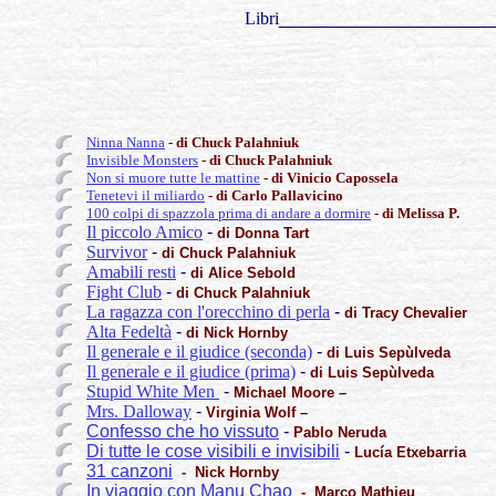
Libri
_____________________
Ninna Nanna
- di Chuck Palahniuk
Invisible Monsters
- di Chuck Palahniuk
Non si muore tutte le mattine
- di Vinicio Capossela
Tenetevi il miliardo
- di Carlo Pallavicino
100 colpi di spazzola prima di andare a dormire
- di Melissa P.
Il piccolo Amico
-
di Donna Tart
Survivor
-
di Chuck Palahniuk
Amabili resti
-
di Alice Sebold
Fight Club
-
di Chuck Palahniuk
La ragazza con l'orecchino di perla
-
di Tracy Chevalier
Alta Fedeltà
-
di Nick Hornby
Il generale e il giudice (seconda)
-
di Luis Sepùlveda
Il generale e il giudice (prima)
-
di Luis Sepùlveda
Stupid White Men
-
Michael Moore –
Mrs. Dalloway
-
Virginia Wolf –
Confesso che ho vissuto
-
Pablo Neruda
Di tutte le cose visibili e invisibili
-
Lucía Etxebarria
31 canzoni
- Nick Hornby
In viaggio con Manu Chao
- Marco Mathieu