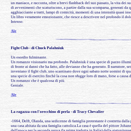
un maniaco, e racconta, oltre a brevi flashback del suo passato, la vita dei 
di avvenimenti che scaturiscono, a partire dalla sua scomparsa, generati da q
agghiacciante a tratti, lampi di comicità, momenti di una intensità quasi inso
Un libro veramente emozionante, che riesce a descrivere nel profondo il dolor
Intenso.
Ale
Fight Club - di Chuck Palahniuk
Un esordio fulminante.
Un romanzo visionario ma profondo. Palahniuk è una specie di pazzo illuminat
di fronte ai danni che ha fatto, alle devianze che ha generato. Il narratore,
inventano il fight club, uno scantinato dove ogni sabato notte uomini di quals
una specie di esercito finchè la cosa non sfugge loro di mano, forse a causa
Un romanzo che è qualcosa di più.
Geniale.
Ale
La ragazza con l'orecchino di perla -
di Tracy Chevalier
-1664, Delft, Olanda, una sedicenne di famiglia protestante è costretta dalla 
una casa abitata da una famiglia cattolica.La casa è quella del pittore Johan
dell'epoca per la seconda prova (la prima tradotta in Italia) della statuniten