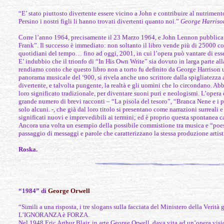
“E’ stato piuttosto divertente essere vicino a John e contribuire al nutrimen
Persino i nostri figli li hanno trovati divertenti quanto noi.”
George Harriso
Corre l’anno 1964, precisamente il 23 Marzo 1964, e John Lennon pubblica 
Frank”. Il successo è immediato: non soltanto il libro vende più di 25000 co
quotidiani del tempo… fino ad oggi, 2001, in cui l’opera può vantare di essere
E’ indubbio che il trionfo di “In His Own Write” sia dovuto in larga parte all
rendiamo conto che questo libro non a torto fu definito da George Harrison u
panorama musicale del ‘900, si rivela anche uno scrittore dalla spigliatezza
divertente, e talvolta pungente, la realtà e gli uomini che lo circondano. A
loro significato tradizionale, per diventare suoni puri e neologismi. L’opera
grande numero di brevi racconti – “La pisola del tesoro”, “Branca Nene e i 
solo alcuni. -, che già dal loro titolo si presentano come narrazioni surreali 
significati nuovi e imprevedibili ai termini; ed è proprio questa spontanea 
Ancora una volta un esempio della possibile commistione tra musica e “poesia
passaggio di messaggi e parole che caratterizzano la stessa produzione artist
Roska.
“1984” di
George Orwell
“Simili a una risposta, i tre slogans sulla facciata del Ministero della V
L’IGNORANZA è FORZA.
Nel 1948 Eric Arthur Blair, in arte George Orwell, dava vita ad un’opera visio