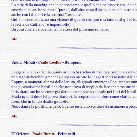
Lo stile della marchigiana lo conosciamo, e quello che colpisce è che, da una p
emozionale, anche se meno "punk", dall'altra resta il fatto, come del resto d
anche con i dialetti e la scrittura "ruspante".
Qui, in breve, abbiamo una visione di quello che può e sa fare; tutti gli episo
la recita de Califano" è imperdibile).
Da consumare velocemente, in attesa del prossimo romanzo.
Ale
Undici Minuti
-
Paulo Coelho
- Bompiani
Leggere Coelho è facile, giudicarlo no.Si rischia di risultare troppo accomoda
non significherebbe granché), e spesso mentre lo leggi ti senti assalire dalla v
Eppure, a momenti alterni della lettura, dà grandi emozioni.Con "undici min
una giovanissima brasiliana che non trova di meglio da fare che prostituirsi 
Il risultato, anche se come già detto e come spesso accade nei libri del brasi
Maria (quelli dove lei prova piacere), la scoperta del dolore come viatico ve
libro, che in fondo risulta godibile.
Nonostante la prolificità però, Coelho resta uno scrittore da assumere a piccole
Ale
E' Oriente
-
Paolo Rumiz
- Feltrinelli