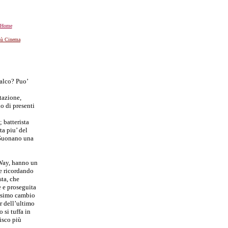
Home
ù Cinema
palco? Puo’
tazione,
o di presenti
 batterista
a piu’ del
 Suonano una
 Way, hanno un
ve ricordando
ta, che
e e proseguita
issimo cambio
r dell’ultimo
 si tuffa in
isco più