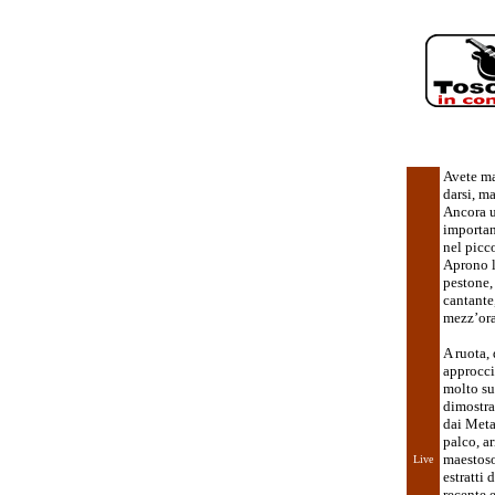
Avete ma
darsi, m
Ancora u
importan
nel picco
Aprono l
pestone,
cantante
mezz’ora
A ruota,
approcci
molto su
dimostra
dai Meta
palco, ar
maestoso
Live
estratti 
recente e