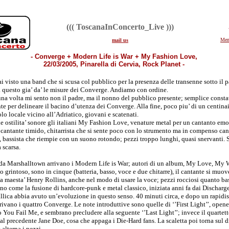
((( ToscanaInConcerto_Live )))
Men
mail us
- Converge + Modern Life is War + My Fashion Love,
22/03/2005, Pinarella di Cervia, Rock Planet -
i visto una band che si scusa col pubblico per la presenza delle transenne sotto il 
a questo gia’ da’ le misure dei Converge. Andiamo con ordine.
na volta mi sento non il padre, ma il nonno del pubblico presente; semplice consta
te per delineare il bacino d’utenza dei Converge. Alla fine, poco piu’ di un centinai
lo locale vicino all’Adriatico, giovani e scatenati.
e ostilita’ sonore gli italiani My Fashion Love, venature metal per un cantanto emo;
 cantante timido, chitarrista che si sente poco con lo strumento ma in compenso cant
, bassista che riempie con un suono rotondo; pezzi troppo lunghi, quasi snervanti.
 scarsa.
 da Marshalltown arrivano i Modern Life is War; autori di un album, My Love, My
o grintoso, sono in cinque (batteria, basso, voce e due chitarre), il cantante si muo
a maesta’ Henry Rollins, anche nel modo di usare la voce; pezzi rocciosi quanto bas
no come la fusione di hardcore-punk e metal classico, iniziata anni fa dai Discharg
llica abbia avuto un’evoluzione in questo senso. 40 minuti circa, e dopo un rapid
rivano i quattro Converge. Le note introduttive sono quelle di ‘’First Light’’, opene
 You Fail Me, e sembrano precludere alla seguente ‘’Last Light’’; invece il quartetto
dal precedente Jane Doe, cosa che appaga i Die-Hard fans. La scaletta poi torna sul d
 alterna i pezzi.