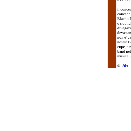
Il concer
concede 
Black e 
o ridonda
divagazio
devastan
non e’ ca
notare l’
cupe, os
band nel
musicali,
di:
Ale