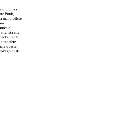
a piu’, ma si
ore Punk,
a mai prolisse
ono
tmica e’
atterista che
nbacker mi fa
o atmosfere
acra questa
ovago di stili