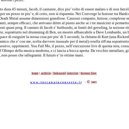
to dura 45 minuti, Jacob, il cantante, dice piu’ volte di essere malato e di non farcel
per un pezzo in piu’ e, di certo, non si risparmia. Nei Converge la fusione tra Hardc
Death Metal assume dimensioni grandiose. Canzoni compatte, furiose, complesse m
nti, sempre efficaci, che arrivano dritte al punto anche se i tre musicisti si permett
ni quasi prog. Il cantato di Jacob e’ furibondo, ai limiti del growling, la sezione ri
te, soprattutto nel drumming di Ben, un mostro affiancabile a Dave Lombardo, un b
pace di eseguire la stessa cosa per piu’ di 5 secondi; la chitarra di Kurt (una Ricke
amico che e’ con me, scelta davvero inusuale per il metal) cesella riff ma soprattutt
sessive, opprimenti. You Fail Me, il pezzo, nell’esecuzione live di questa sera, cons
l’Olimpo della musica moderna, e ci lascia a bocca aperta. Da vecchio metallaro, gir
 non posso che rallegrarmi. Il futuro e’ in ottime mani.
home
|
archivio
|
linknostri
|
interviste
|
furgone blog
-
©
w w w . t o s c a n a i n c o n c e r t o . i t
2005