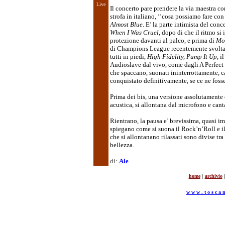
Live
Il concerto pare prendere la via maestra c
strofa in italiano, ‘’cosa possiamo fare con
Almost Blue
. E’ la parte intimista del conc
When I Was Cruel
, dopo di che il ritmo si
protezione davanti al palco, e prima di
Mo
di Champions League recentemente svolta
tutti in piedi,
High Fidelity, Pump It Up,
i
Audioslave dal vivo, come dagli A Perfect 
che spaccano, suonati ininterrottamente, c
conquistato definitivamente, se ce ne foss
Prima dei bis, una versione assolutamente 
acustica, si allontana dal microfono e cant
Rientrano, la pausa e’ brevissima, quasi i
spiegano come si suona il Rock’n’Roll e il 
che si allontanano rilassati sono divise tr
bellezza.
di:
Ale
home
|
archivio
|
w w w . t o s c a n 