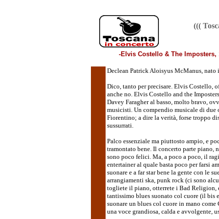
((( Tos
-Elvis Costello & The Imposters, 1
Declean Patrick Aloisyus McManus, nato i
Dico, tanto per precisare. Elvis Costello, o
anche no. Elvis Costello and the Imposters,
Davey Faragher al basso, molto bravo, ovve
musicisti. Un compendio musicale di due or
Fiorentino; a dire la verità, forse troppo
sussurrati.
Palco essenziale ma piuttosto ampio, e poc
tramontato bene. Il concerto parte piano, 
sono poco felici. Ma, a poco a poco, il rag
entertainer al quale basta poco per farsi am
suonare e a far star bene la gente con le s
arrangiamenti ska, punk rock (ci sono alcun
togliete il piano, otterrete i Bad Religion,
tantissimo blues suonato col cuore (il bis 
suonare un blues col cuore in mano come C
una voce grandiosa, calda e avvolgente, u