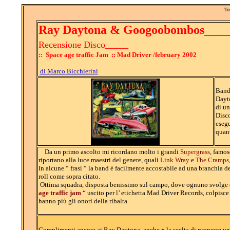
To
Ray Daytona & Googoobombos____
Recensione Disco_____
:: Space age traffic Jam :: Mad Driver /february 2002
di Marco Bicchierini
Band 
Dayto
di un
Disco
esegu
quant
Da un primo ascolto mi ricordano molto i grandi
Supergrass
, famos
riportano alla luce maestri del genere, quali
Link Wray
e
The Cramps
In alcune “ frasi “ la band è facilmente accostabile ad una branchia d
roll come sopra citato.
Ottima squadra, disposta benissimo sul campo, dove ognuno svolge d
age traffic jam
“ uscito per l’ etichetta Mad Driver Records, colpisce
hanno più gli onori della ribalta.
Complimenti ancora ai Ray Daytona, anche x la scelta di proporre un g