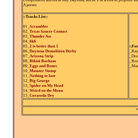
A presto
::Tracks List::
01_
Scrambler
02_
Texas Saucer Contact
03_
Thunder Ass
04_
6k6
05_
2 is better than 1
::Fo
06_
Daytona Demolition Derby
_Ra
07_
Arizona Strip
_Doc
08_
Bikini Barhaus
_Ros
09_
Eggs and Bones
_Mad
10_
Monster Stomp
11_
Nothing to lose
12_
Big George
13_
Spider on My Head
14_
Weird on the Moon
15_
Corasoda Dry
c