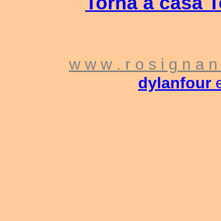
Torna a casa 
w w w . r o s i g n a n 
dylanfour