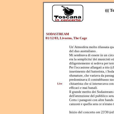
((( T
SODASTREAM
01/12/03, Livorno, The Cage
Un' Atmosfera molto rilassata quas
del duo australiano.
Mi sembrava di essere in un circo
era la semplicita' dei musicisti e
diligentemente si sedeva per terr
Per l'occasione allargati a trio (
inserimento del batterista, i S
sfumature, che variava da passagg
predominava il contrabbasso suon
chitarrista che si intersecava con
Live
efficaci e mai banali.
Il grande merito dei Sodastream 
dell'attenzione del pubblico senz
Certo i paragoni con altre bands 
canzoni e quella sera ce n'erano 
Inizio del concerto ore 23'30 (ed