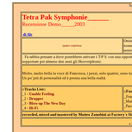
To
Tetra Pak Symphonie______
Recensione Demo_____2003
di Ale
Ottim
nome 
spazio copertina
sente
Fa rabbia pensare a dove potrebbero arrivare i T-P S. con una oppo
sopportare per almeno due anni gli Hooverphonic.
Molto, molto bella la voce di Francesca, i pezzi, solo quattro, sono tut
Un po' più di personalità ed è pronta una bella realtà.
::Tracks List::
::Fo
_1 -
Unable Feeling
_
Fra
_2 -
Dropper
_Mat
_3 -
Blow up The New Day
_Pao
_4 -
Hi-Fi
recorded, mixed and mastered by Matteo Zanobini at Factory's Sl
::