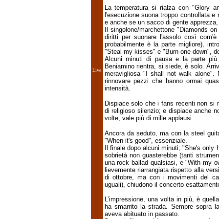
La temperatura si rialza con "Glory a
l'esecuzione suona troppo controllata e 
e anche se un sacco di gente apprezza, l
Il singolone/marchettone "Diamonds on t
diritti per suonare l'assolo così com'
probabilmente è la parte migliore), intr
"Steal my kisses" e "Burn one down", do
Alcuni minuti di pausa e la parte più 
Beniamino rientra, si siede, è solo. Arr
Live
meravigliosa "I shall not walk alone".
rinnovare pezzi che hanno ormai qua
intensità.
Dispiace solo che i fans recenti non si
di religioso silenzio; e dispiace anche n
volte, vale più di mille applausi.
Ancora da seduto, ma con la steel guita
"When it's good", essenziale.
Il finale dopo alcuni minuti; "She's only
sobrietà non guasterebbe (tanti strume
una rock ballad qualsiasi, e "With my o
lievemente riarrangiata rispetto alla vers
di ottobre, ma con i movimenti del ca
uguali), chiudono il concerto esattament
L'impressione, una volta in più, è quella
ha smarrito la strada. Sempre sopra la
aveva abituato in passato.