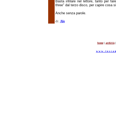
Basta infilare nel lettore, tanto per 
three" dal terzo disco, per capire cosa si
Anche senza parole.
di:
Ale
home
|
archivio
|
w w w . t o s c a n 