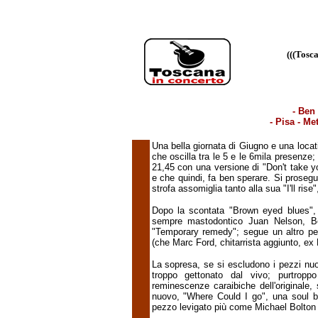
(((Tosc
- Ben
- Pisa - Me
Una bella giornata di Giugno e una locat
che oscilla tra le 5 e le 6mila presenze;
21,45 con una versione di "Don't take yo
e che quindi, fa ben sperare. Si proseg
strofa assomiglia tanto alla sua "I'll ris
Dopo la scontata "Brown eyed blues", u
sempre mastodontico Juan Nelson, Ben
"Temporary remedy"; segue un altro p
(che Marc Ford, chitarrista aggiunto, ex
La sopresa, se si escludono i pezzi nuo
troppo gettonato dal vivo; purtropp
reminescenze caraibiche dell'originale
nuovo, "Where Could I go", una soul 
pezzo levigato più come Michael Bolton 