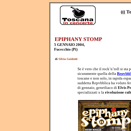
((( T
EPIPHANY STOMP
5 GENNAIO 2004,
Fucecchio (Pi)
di
Silvia Guidotti
Se è vero che il rock’n’roll si sta
sicuramente quella della
Repvbbli
toscane e non solo, in rapida espa
suddetta Repvbblica ha voluto fes
di gennaio, genetliaco di
Elvis P
specializzati x la
rivoluzione cult