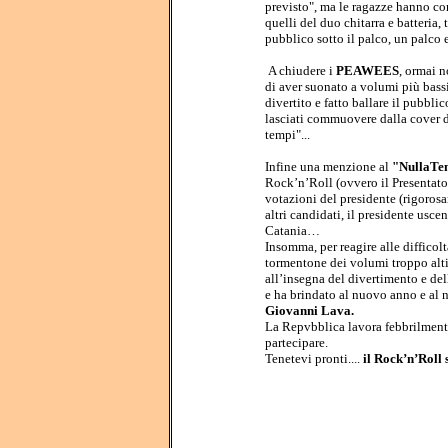
previsto", ma le ragazze hanno con
quelli del duo chitarra e batteria,
pubblico sotto il palco, un palco 
A chiudere i
PEAWEES
, ormai n
di aver suonato a volumi più bassi 
divertito e fatto ballare il pubbli
lasciati commuovere dalla cover di
tempi"...
Infine una menzione al
"NullaTe
Rock’n’Roll (ovvero il Presentator
votazioni del presidente (rigorosa
altri candidati, il presidente usc
Catania…
Insomma, per reagire alle difficolt
tormentone dei volumi troppo alti 
all’insegna del divertimento e de
e ha brindato al nuovo anno e al 
Giovanni Lava.
La Repvbblica lavora febbrilmente 
partecipare.
Tenetevi pronti....
il Rock’n’Roll s