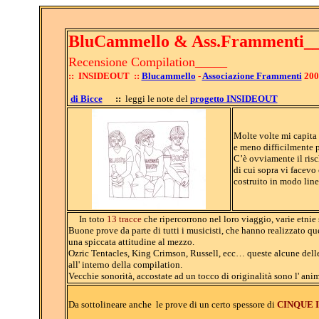
BluCammello & Ass.Frammenti_
Recensione Compilation_____
:: INSIDEOUT ::
Blucammello
-
Associazione Frammenti
200
di Bicce
::
leggi le note del
progetto INSIDEOUT
Molte volte mi capita 
e meno difficilmente p
C’è ovviamente il risc
di cui sopra vi facevo
costruito in modo lin
In toto
13 tracce
che ripercorrono nel loro viaggio, varie etnie s
Buone prove da parte di tutti i musicisti, che hanno realizzato que
una spiccata attitudine al mezzo.
Ozric Tentacles, King Crimson, Russell, ecc… queste alcune delle i
all' interno della compilation.
Vecchie sonorità, accostate ad un tocco di originalità sono l' an
Da sottolineare anche le prove di un certo spessore di
CINQUE 