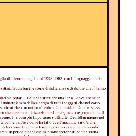
glia di Livorno, negli anni 1998-2002, con il linguaggio delle
i cittadini con lunghe storie di sofferenza e di dolore che lì hanno
ci volontari ... italiani e stranieri: una “casa” dove i pensieri
lluminate è nata dalla sinergia di tutti i soggetti che nel corso
 e studenti che con noi condividono la quotidianità e che spesso
re combattere la cronicizzazione e l’emarginazione proponendo il
peare, è la cosa più importante e difficile. Quotidianamente nel
eta con le parole e come ha fatto quell’anonimo sarto/a che,
Arlecchino. L’arte e la terapia possono essere una faccenda
erati un pericolo per l’ordine e sono sottoposti ad una strana