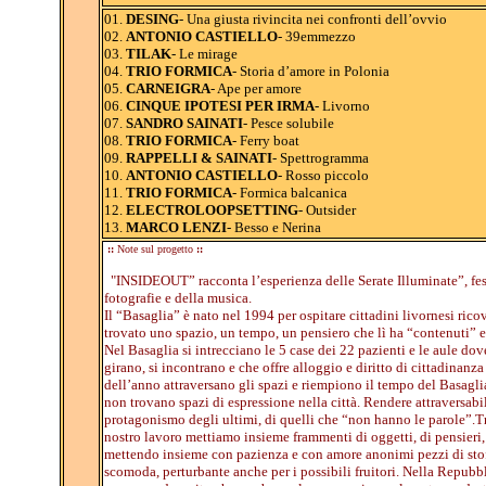
01.
DESING
- Una giusta rivincita nei confronti dell’ovvio
02.
ANTONIO CASTIELLO
- 39emmezzo
03.
TILAK
- Le mirage
04.
TRIO FORMICA
- Storia d’amore in Polonia
05.
CARNEIGRA
- Ape per amore
06.
CINQUE IPOTESI PER IRMA
- Livorno
07.
SANDRO SAINATI
- Pesce solubile
08.
TRIO FORMICA
- Ferry boat
09.
RAPPELLI & SAINATI
- Spettrogramma
10.
ANTONIO CASTIELLO
- Rosso piccolo
11.
TRIO FORMICA
- Formica balcanica
12.
ELECTROLOOPSETTING
- Outsider
13.
MARCO LENZI
- Besso e Nerina
::
Note sul progetto
::
"INSIDEOUT” racconta l’esperienza delle Serate Illuminate”, fest
fotografie e della musica.
Il “Basaglia” è nato nel 1994 per ospitare cittadini livornesi rico
trovato uno spazio, un tempo, un pensiero che lì ha “contenuti” e 
Nel Basaglia si intrecciano le 5 case dei 22 pazienti e le aule dove
girano, si incontrano e che offre alloggio e diritto di cittadinanza
dell’anno attraversano gli spazi e riempiono il tempo del Basaglia
non trovano spazi di espressione nella città. Rendere attraversab
protagonismo degli ultimi, di quelli che “non hanno le parole”.Tr
nostro lavoro mettiamo insieme frammenti di oggetti, di pensieri, 
mettendo insieme con pazienza e con amore anonimi pezzi di stoff
scomoda, perturbante anche per i possibili fruitori. Nella Repubbli