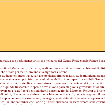
a estiva con performance artistiche nel parco del Centro Residenziale Franco Basa
verati nel Manicomio di Volterra, negli anni successivi ha risposto ai bisogni di altr
che tuttora per-mette loro una vita dignitosa e serena.
 studiano e si incontrano, variamente distribuiti, educatori, studenti, infermieri, medi
 anche ai pensieri primitivi, cercando di renderli più consapevoli e vivibili. Serate I
. In particolare è rivolta alle fasce giovanili composte da coetanei dei tirocinanti
ile e, quindi, trasparente lo spazio dove vivono pazienti gravi e gravissimi vuol di
ovare una “casa” per i pensieri, dice il personaggio del Matto nel Re Lear di Shakes
di colori, di esperienze altrimenti opachi e non utilizzabili, come fa, appunto il po
a apparentemente senza valore, ha magicamente dato vita alla maschera-persona di 
ca, Platone sottolinea che l’arte e gli artisti suscitano un sacro timore, sono consid