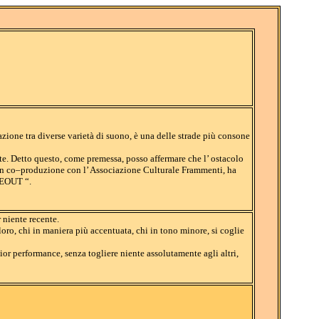
ione tra diverse varietà di suono, è una delle strade più consone
nte. Detto questo, come premessa, posso affermare che l’ ostacolo
 in co–produzione con l’ Associazione Culturale Frammenti, ha
DEOUT “.
r niente recente.
loro, chi in maniera più accentuata, chi in tono minore, si coglie
ior performance, senza togliere niente assolutamente agli altri,