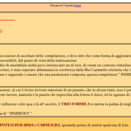
Toscana in Concerto:
home
_____
2
occasione di ascoltare delle compilations, e devo dire che come forma di agglomeraz
ercorribili, dal punto di vista della realizzazione.
hio di assemblare realtà poco intersecanti tra di loro, di creare un contesto traballa
 cenno, è stato superato abbastanza in scioltezza dalla Blu Cammello etichetta che
eare e seguendo i canoni che una produzione comporta, questa compilation “ INSI
onore, in cui è lecito rivivere emozioni di un passato, che in alcuni tratti, non è pe
sto lavoro, maturità è la parola che rispecchia alla lettera il disco, ed in ognuno di 
nfluenze colte qua e là all' ascolto, il
TRIO FORMICA
si merita la palma di migl
ima di " INSIDEOUT ".
IPOTESI PER IRMA
e
CARNEIGRA
, sperando presto di sentire qualcosa di loro.