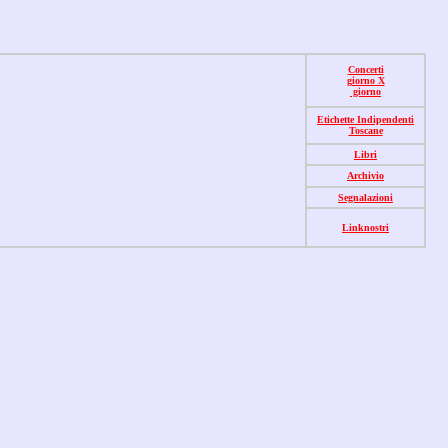
Concerti
giorno X
giorno
Etichette Indipendenti
Toscane
Libri
Archivio
Segnalazioni
Linknostri