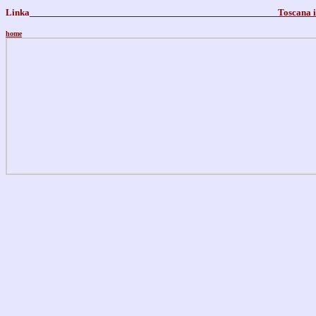
____________________________________________
Linka
Toscana 
home