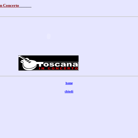
_
____
in Concerto
home
chiudi