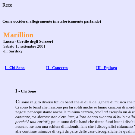
Rece___________________________________________________
Come uccidersi allegramente (metaforicamente parlando)
Marillion
Lucca - Cortile degli Svizzeri
Sabato 15 settembre 2001
di:
Sardsky
I - Chi Sono
II - Concerto
III - Epilogo
I -
Chi Sono
C
i sono in giro diversi tipi di band che al di là del genere di musica c
Ci sono le band che nascono per far soldi anche se fanno canzoni di merda
negozi per acquistarne anche la minima cazzata,
(vedi ad esempio un disco
cantante, ma siccome non c'era luce, allora hanno suonato al buio e allo
perché è una rarità!)
, poi ci sono delle band che tirano fuori buoni dischi
nessuno, se non una schiera di indomiti fans che i discografici chiamano
alle continue minacce di tagli da parte delle case discografiche, le quali 