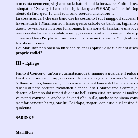
non canta nemmeno, si gira verso la batteria, mi fa incazzare. Finito il pez
"simpatico" Steve gli tira una bottiglia d'acqua
(PIENA!)
,vaffanculo! Dop
niente da fare, quei 10 anni se li sono scordati anche loro…
La cosa assurda è che una band che ha costruito i suoi maggiori successi 1
lavori attuali. I Marillion non fanno questo calcolo da bambini, tagliano
questo ovviamente non può funzionare. È una sorta di karakiri, è una logica
memoria dei bei tempi andati, e non gli avvicina ad un nuovo pubblico, pe
come se i
Deep Purple
non suonassero "
Smoke on the wather
" o gli altri
farebbero il vuoto.
Dei Marillion non passano un video da anni eppure i dischi e buoni disch
proprie radici?
III -
Epilogo
Finito il Concerto (un'ora e quarantacinque), rimango a guardare il palco
Usciti dal portone ci dirigiamo verso la macchina, davanti a noi c'è una f
Saltano, urlano, fanno cori, ci avviciniamo, e sul banco del bar vediamo
due ali di fiche eccitate, rivaffanculo anche loro. Cominciamo a correre, 
deserte, e lontano dai rumori di questa bellissima città, un senso di malinc
va avanti comunque, anche se davanti c'è il nulla, anche se ne siamo cons
metaforicamente ha ragione lui. Poi dopo, magari, con tutto quel casino di
qualcuno…
SARDSKY
Marillion