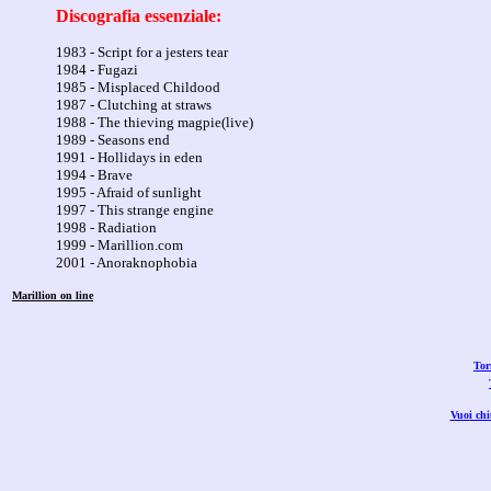
Discografia essenziale:
1983 - Script for a jesters tear
1984 - Fugazi
1985 - Misplaced Childood
1987 - Clutching at straws
1988 - The thieving magpie(live)
1989 - Seasons end
1991 - Hollidays in eden
1994 - Brave
1995 - Afraid of sunlight
1997 - This strange engine
1998 - Radiation
1999 - Marillion.com
2001 - Anoraknophobia
Marillion on line
Tor
Vuoi chi