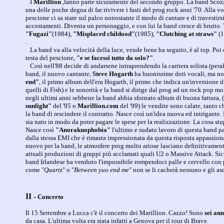
I
Marillion
,fanno parte sicuramente del secondo gruppo. La band Scozz
una delle poche degna di far rivivere i fasti del prog rock anni '70. Alla 
pescione ci sa stare sul palco nonostante il modo di cantare e di travestirs
accostamenti. Diventa un personaggio, e con lui la band cresce di brutto.
"Fugazi"
(1984),
"Misplaced childood"
(1985),
"Clutching at straws"
(1
.
La band va alla velocità della luce, vende bene ha seguito, è al top. Poi
testa del pescione,
"e se facessi tutto da solo?"
.
Così nell'88 decide di andarsene intraprendendo la carriera solista (peralt
band, il nuovo cantante,
Steve Hogarth
ha buonissime doti vocali, ma non 
end"
, il primo album dell'era Hogarth, il primo che indica un'inversione d
quelli di Fish) e le sonorità e la band si dirige dal prog ad un rock pop mol
negli ultimi anni sebbene la band abbia sfornato album di buona fattura, (
sunlight"
del '95 o
Marillion.com
del '99) le vendite sono calate, tanto 
la band di rescindere il contratto. Nasce così un'idea nuova ed intrigante
sia nato in modo da poter pagare le spese per la realizzazione. La cosa st
Nasce così
"Anoraknophobia"
l'ultimo e sudato lavoro di questa band par
dalla stessa EMI che è rimasta impressionata da questa risposta appassion
nuovo per la band, le atmosfere prog molto ariose lasciano definitivamen
attuali produzioni di gruppi più acclamati quali U2 o Massive Attack. Si
band Irlandese ha venduto l'impossibile rompendoci palle e cervello con
come "
Quartz
" o "
Between yuo end me
" non se li cacherà nessuno e gli as
II -
Concerto
Il 15 Settembre a Lucca c'è il concerto dei Marillion. Cazzo! Sono
sei ann
da casa. L'ultima volta era stata infatti a Genova per il tour di Brave.