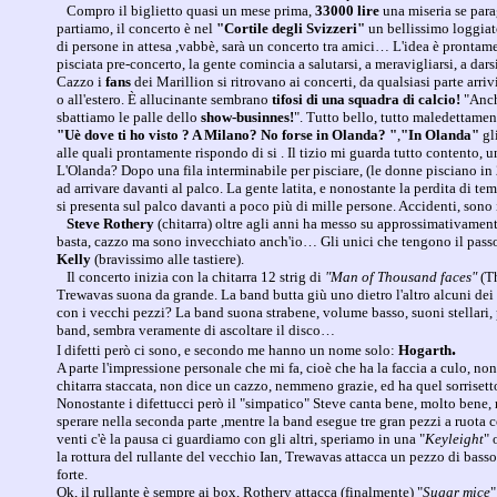
Compro il biglietto quasi un mese prima,
33000 lire
una miseria se para
partiamo, il concerto è nel
"Cortile degli Svizzeri"
un bellissimo loggiat
di persone in attesa ,vabbè, sarà un concerto tra amici… L'idea è prontam
pisciata pre-concerto, la gente comincia a salutarsi, a meravigliarsi, a dars
Cazzo i
fans
dei Marillion si ritrovano ai concerti, da qualsiasi parte arr
o all'estero. È allucinante sembrano
tifosi di una squadra di calcio!
"Anch
sbattiamo le palle dello
show-businnes!
". Tutto bello, tutto maledettament
"Uè dove ti ho visto ? A Milano? No forse in Olanda? "
,
"In Olanda"
gl
alle quali prontamente rispondo di si . Il tizio mi guarda tutto contento,
L'Olanda? Dopo una fila interminabile per pisciare, (le donne pisciano in
ad arrivare davanti al palco. La gente latita, e nonostante la perdita di t
si presenta sul palco davanti a poco più di mille persone. Accidenti, sono
Steve Rothery
(chitarra) oltre agli anni ha messo su approssimativament
basta, cazzo ma sono invecchiato anch'io… Gli unici che tengono il pass
Kelly
(bravissimo alle tastiere).
Il concerto inizia con la chitarra 12 strig di
"Man of Thousand faces"
(T
Trewavas suona da grande. La band butta giù uno dietro l'altro alcuni dei
con i vecchi pezzi? La band suona strabene, volume basso, suoni stellari,
band, sembra veramente di ascoltare il disco…
.
I difetti però ci sono, e secondo me hanno un nome solo:
Hogarth
A parte l'impressione personale che mi fa, cioè che ha la faccia a culo, non
chitarra staccata, non dice un cazzo, nemmeno grazie, ed ha quel sorrisett
Nonostante i difettucci però il "simpatico" Steve canta bene, molto ben
sperare nella seconda parte ,mentre la band esegue tre gran pezzi a ruota 
venti c'è la pausa ci guardiamo con gli altri, speriamo in una "
Keyleight
" 
la rottura del rullante del vecchio Ian, Trewavas attacca un pezzo di bass
forte.
Ok, il rullante è sempre ai box, Rothery attacca (finalmente) "
Sugar mice
"