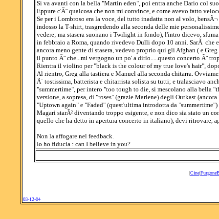
Si va avanti con la bella "Martin eden", poi entra anche Dario col suo
Eppure c'Ã¨ qualcosa che non mi convince, e come avevo fatto veloce
Se per i Lombroso era la voce, del tutto inadatta non al volo, bensÃ¬ 
indosso la T-shirt, trasgredendo alla seconda delle mie personalissime 
vedere; ma stasera suonano i Twilight in fondo), l'intro dicevo, sfum
in febbraio a Roma, quando rivedevo Dulli dopo 10 anni. SarÃ che er
ancora meno gente di stasera, vedevo proprio qui gli Afghan ( e Greg 
il punto Ã¨ che...mi vergogno un po' a dirlo.....questo concerto Ã¨ tro
Rientra il violino per "black is the colour of my true love's hair", d
Al rientro, Greg alla tastiera e Manuel alla seconda chitarra. Ovviame
Ã¨ tostissima, batterista e chitarrista solista su tutti; e tralasciavo an
"summertime", per intero "too tough to die, si mescolano alla bella "t
versione, a sopresa, di "roses" (grazie Marlene) degli Outkast (ancor
"Uptown again" e "Faded" (quest'ultima introdotta da "summertime") 
Magari starÃ² diventando troppo esigente, e non dico sia stato un con
quello che ha detto in apertura concerto in italiano), devi ritrovare, a
Non la affogare nel feedback.
Io ho fiducia : can I believe in you?
|
Cine
|
Furgone
03-12-04