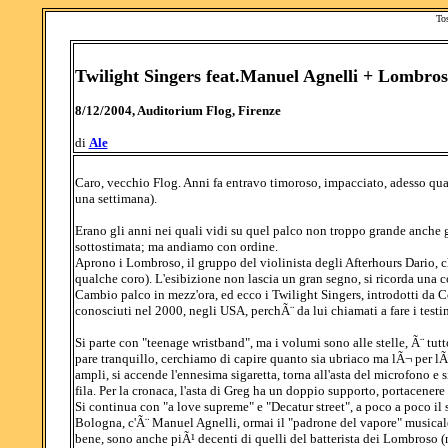
To
Twilight Singers feat.Manuel Agnelli + Lombros
8/12/2004, Auditorium Flog, Firenze
di
Ale
Caro, vecchio Flog. Anni fa entravo timoroso, impacciato, adesso quas
una settimana).
Erano gli anni nei quali vidi su quel palco non troppo grande anche 
sottostimata; ma andiamo con ordine.
Aprono i Lombroso, il gruppo del violinista degli Afterhours Dario, che
qualche coro). L'esibizione non lascia un gran segno, si ricorda una cov
Cambio palco in mezz'ora, ed ecco i Twilight Singers, introdotti da 
conosciuti nel 2000, negli USA, perchÃ¨ da lui chiamati a fare i test
Si parte con "teenage wristband", ma i volumi sono alle stelle, Ã¨ tutto
pare tranquillo, cerchiamo di capire quanto sia ubriaco ma lÃ¬ per lÃ¬ 
ampli, si accende l'ennesima sigaretta, torna all'asta del microfono e s
fila. Per la cronaca, l'asta di Greg ha un doppio supporto, portacenere
Si continua con "a love supreme" e "Decatur street", a poco a poco il s
Bologna, c'Ã¨ Manuel Agnelli, ormai il "padrone del vapore" musicale
bene, sono anche piÃ¹ decenti di quelli del batterista dei Lombroso (