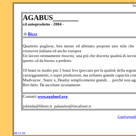
To
AGABUS
_______
cd autoprodotto - 2004 -
di
Bicce
Quartetto pugliese, ben messo ed allenato propone uno stile che s
crossover italiana ed anche europea.
Un lavoro ottimamente riuscito, una più che discreta qualità di incis
questo cd da buono a perfetto.
10 brani in studio più 3 brani live (peccato per la qualità della regis
cazzeggiamenti, o super produzioni, ma soltanto grande capacità com
Mudvayne , Static x, Deadsy semplicemente grandi..... perchè non a
Ben fatto. Da ascoltare sicuramente.
Contatti:
www.agabus4.org
jobinda@lìbero.it palarules@tìscalinet.it
|
Cine
|
Furgone
08-11-04