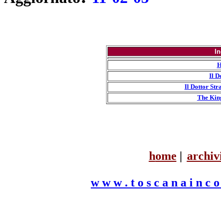
In
H
Il D
Il Dottor St
The Ki
h
ome
|
archiv
w w w . t o s c a n a i n c o 