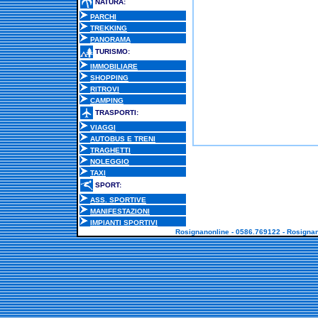
NATURA:
PARCHI
TREKKING
PANORAMA
TURISMO:
IMMOBILIARE
SHOPPING
RITROVI
CAMPING
TRASPORTI:
VIAGGI
AUTOBUS E TRENI
TRAGHETTI
NOLEGGIO
TAXI
SPORT:
ASS. SPORTIVE
MANIFESTAZIONI
IMPIANTI SPORTIVI
Rosignanonline - 0586.769122 - Rosignano