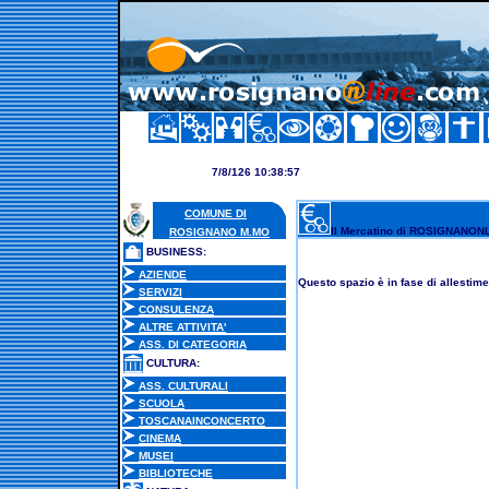
7/8/126 10:38:57
COMUNE DI
Il Mercatino di ROSIGNANON
ROSIGNANO M.MO
BUSINESS:
AZIENDE
Questo spazio è in fase di allestimen
SERVIZI
CONSULENZA
ALTRE ATTIVITA'
ASS. DI CATEGORIA
CULTURA:
ASS. CULTURALI
SCUOLA
TOSCANAINCONCERTO
CINEMA
MUSEI
BIBLIOTECHE