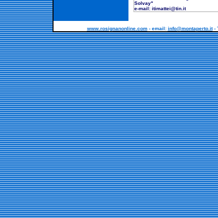
Solvay"
e-mail: itimattei@tin.it
www.rosignanonline.com
- email:
info@montaperto.it
- 