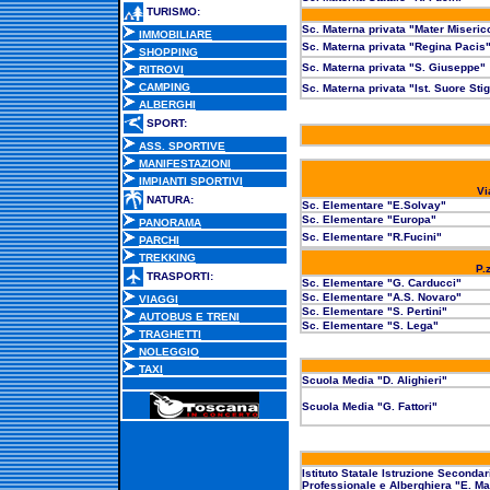
TURISMO:
Sc. Materna privata "Mater Miseric
IMMOBILIARE
Sc. Materna privata "Regina Pacis
SHOPPING
Sc. Materna privata "S. Giuseppe"
RITROVI
CAMPING
Sc. Materna privata "Ist. Suore Sti
ALBERGHI
SPORT:
ASS. SPORTIVE
MANIFESTAZIONI
IMPIANTI SPORTIVI
Vi
NATURA:
Sc. Elementare "E.Solvay"
Sc. Elementare "Europa"
PANORAMA
Sc. Elementare "R.Fucini"
PARCHI
TREKKING
P.
TRASPORTI:
Sc. Elementare "G. Carducci"
Sc. Elementare "A.S. Novaro"
VIAGGI
Sc. Elementare "S. Pertini"
AUTOBUS E TRENI
Sc. Elementare "S. Lega"
TRAGHETTI
NOLEGGIO
TAXI
Scuola Media "D. Alighieri"
Scuola Media "G. Fattori"
Istituto Statale Istruzione Seconda
Professionale e Alberghiera "E. Mat